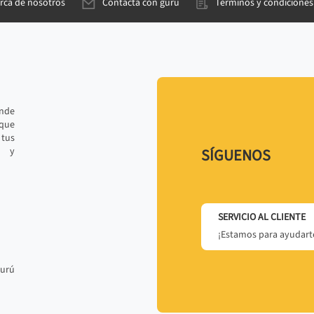
rca de nosotros
Contacta con gurú
Términos y condiciones
ande
 que
tus
r y
SÍGUENOS
SERVICIO AL CLIENTE
¡Estamos para ayudarte
gurú