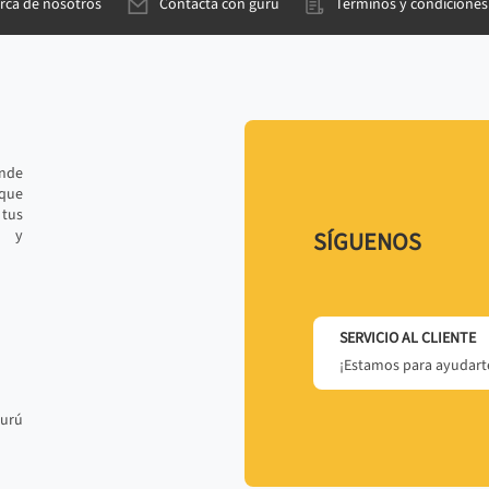
rca de nosotros
Contacta con gurú
Términos y condiciones
ande
 que
tus
r y
SÍGUENOS
SERVICIO AL CLIENTE
¡Estamos para ayudarte
gurú