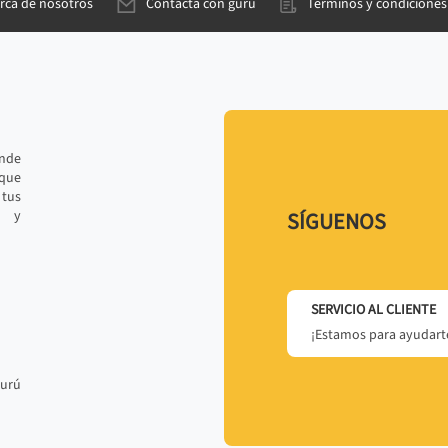
rca de nosotros
Contacta con gurú
Términos y condiciones
ande
 que
tus
r y
SÍGUENOS
SERVICIO AL CLIENTE
¡Estamos para ayudarte
gurú