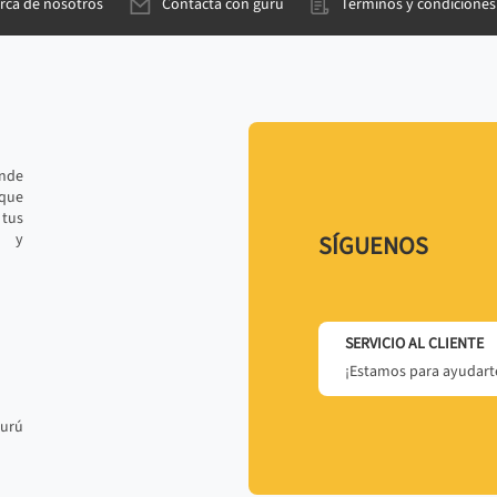
rca de nosotros
Contacta con gurú
Términos y condiciones
ande
 que
tus
r y
SÍGUENOS
SERVICIO AL CLIENTE
¡Estamos para ayudarte
gurú