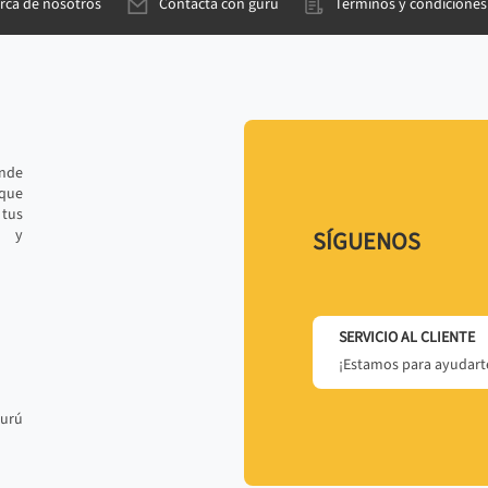
rca de nosotros
Contacta con gurú
Términos y condiciones
ande
 que
tus
r y
SÍGUENOS
SERVICIO AL CLIENTE
¡Estamos para ayudarte
gurú