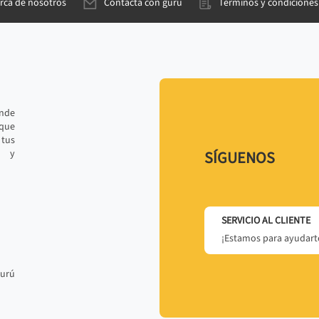
rca de nosotros
Contacta con gurú
Términos y condiciones
ande
 que
tus
r y
SÍGUENOS
SERVICIO AL CLIENTE
¡Estamos para ayudarte
gurú