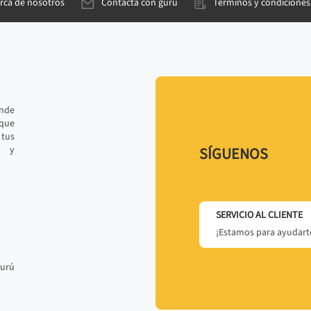
rca de nosotros
Contacta con gurú
Términos y condiciones
ande
 que
tus
r y
SÍGUENOS
SERVICIO AL CLIENTE
¡Estamos para ayudarte
gurú