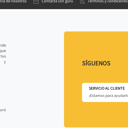
rca de nosotros
Contacta con gurú
Términos y condiciones
ande
 que
tus
r y
SÍGUENOS
SERVICIO AL CLIENTE
¡Estamos para ayudarte
gurú