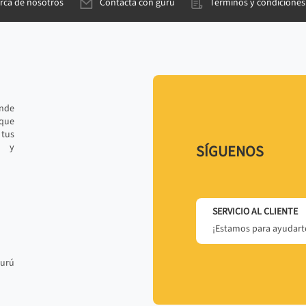
rca de nosotros
Contacta con gurú
Términos y condiciones
ande
 que
tus
r y
SÍGUENOS
SERVICIO AL CLIENTE
¡Estamos para ayudarte
gurú