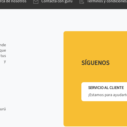
rca de nosotros
Contacta con gurú
Términos y condiciones
ande
 que
tus
r y
SÍGUENOS
SERVICIO AL CLIENTE
¡Estamos para ayudarte
gurú