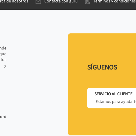
rca de nosotros
Contacta con gurú
Términos y condiciones
ande
 que
tus
r y
SÍGUENOS
SERVICIO AL CLIENTE
¡Estamos para ayudarte
gurú