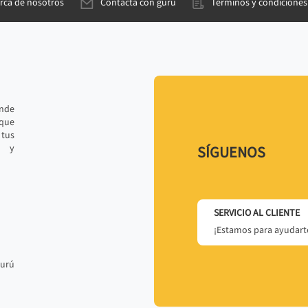
rca de nosotros
Contacta con gurú
Términos y condiciones
ande
 que
tus
r y
SÍGUENOS
SERVICIO AL CLIENTE
¡Estamos para ayudarte
gurú