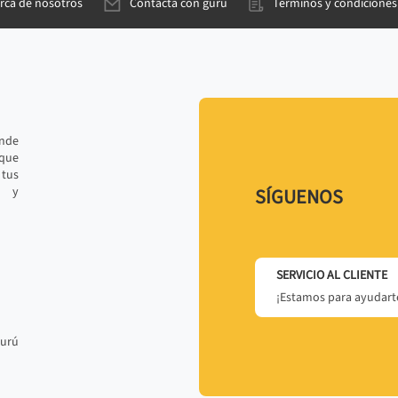
rca de nosotros
Contacta con gurú
Términos y condiciones
ande
 que
tus
r y
SÍGUENOS
SERVICIO AL CLIENTE
¡Estamos para ayudarte
gurú