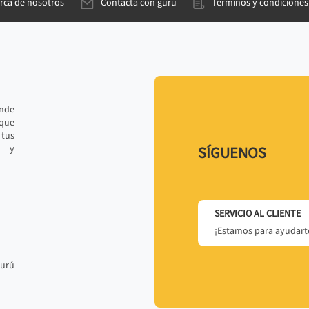
rca de nosotros
Contacta con gurú
Términos y condiciones
ande
 que
tus
r y
SÍGUENOS
SERVICIO AL CLIENTE
¡Estamos para ayudarte
gurú