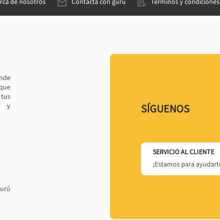
rca de nosotros
Contacta con gurú
Términos y condiciones
ande
 que
tus
r y
SÍGUENOS
SERVICIO AL CLIENTE
¡Estamos para ayudarte
gurú