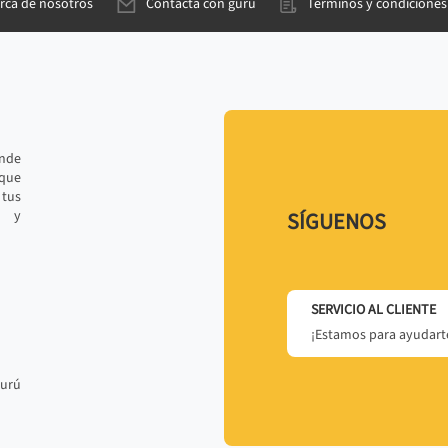
rca de nosotros
Contacta con gurú
Términos y condiciones
ande
 que
tus
r y
SÍGUENOS
SERVICIO AL CLIENTE
¡Estamos para ayudarte
gurú