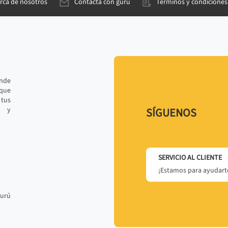
rca de nosotros
Contacta con gurú
Términos y condiciones
ande
 que
tus
r y
SÍGUENOS
SERVICIO AL CLIENTE
¡Estamos para ayudarte
gurú