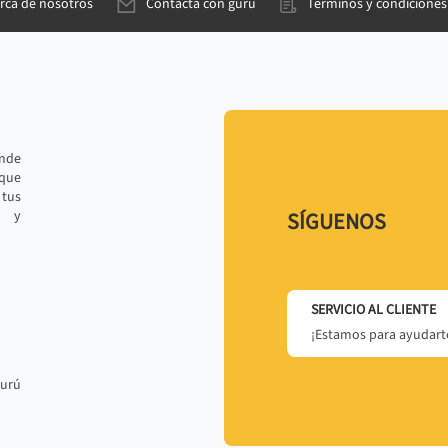
rca de nosotros
Contacta con gurú
Términos y condiciones
ande
 que
tus
r y
SÍGUENOS
SERVICIO AL CLIENTE
¡Estamos para ayudarte
gurú