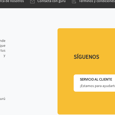
rca de nosotros
Contacta con gurú
Términos y condiciones
ande
 que
tus
r y
SÍGUENOS
SERVICIO AL CLIENTE
¡Estamos para ayudarte
gurú