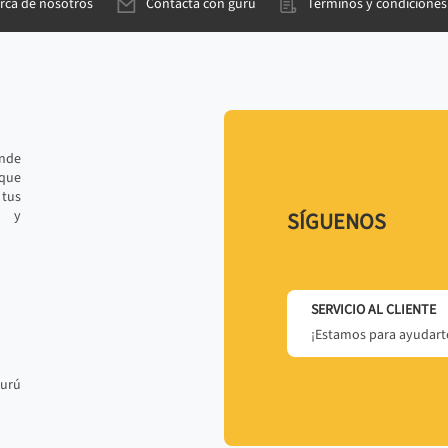
rca de nosotros
Contacta con gurú
Términos y condiciones
ande
 que
tus
r y
SÍGUENOS
SERVICIO AL CLIENTE
¡Estamos para ayudarte
gurú