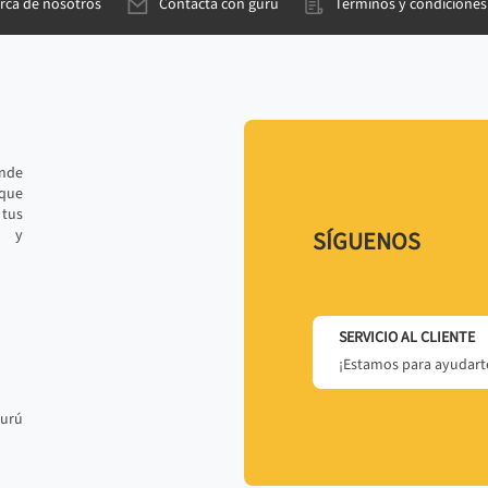
rca de nosotros
Contacta con gurú
Términos y condiciones
ande
 que
tus
r y
SÍGUENOS
SERVICIO AL CLIENTE
¡Estamos para ayudarte
gurú