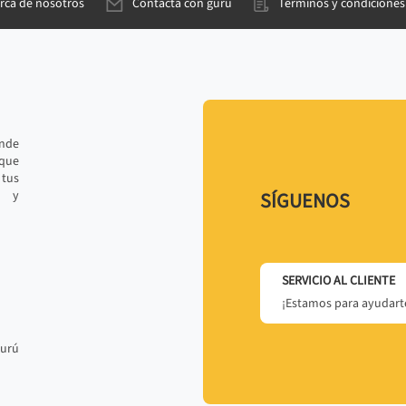
rca de nosotros
Contacta con gurú
Términos y condiciones
ande
 que
tus
r y
SÍGUENOS
SERVICIO AL CLIENTE
¡Estamos para ayudarte
gurú