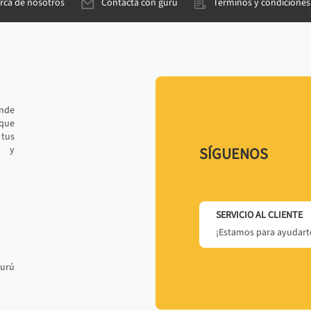
rca de nosotros
Contacta con gurú
Términos y condiciones
ande
 que
tus
r y
SÍGUENOS
SERVICIO AL CLIENTE
¡Estamos para ayudarte
gurú