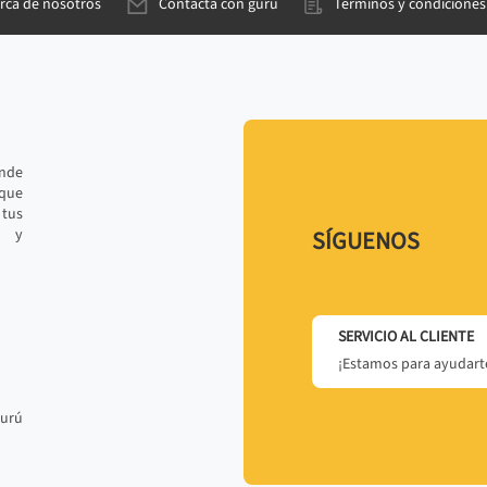
rca de nosotros
Contacta con gurú
Términos y condiciones
ande
 que
tus
r y
SÍGUENOS
SERVICIO AL CLIENTE
¡Estamos para ayudarte
gurú