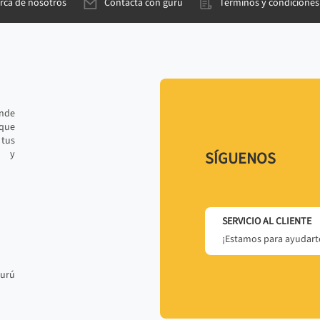
rca de nosotros
Contacta con gurú
Términos y condiciones
ande
 que
tus
r y
SÍGUENOS
SERVICIO AL CLIENTE
¡Estamos para ayudarte
gurú