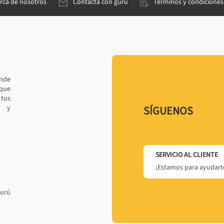
rca de nosotros
Contacta con gurú
Términos y condiciones
ande
 que
tus
r y
SÍGUENOS
SERVICIO AL CLIENTE
¡Estamos para ayudarte
gurú