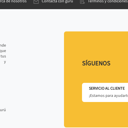
rca de nosotros
Contacta con gurú
Términos y condiciones
ande
 que
tus
r y
SÍGUENOS
SERVICIO AL CLIENTE
¡Estamos para ayudarte
gurú