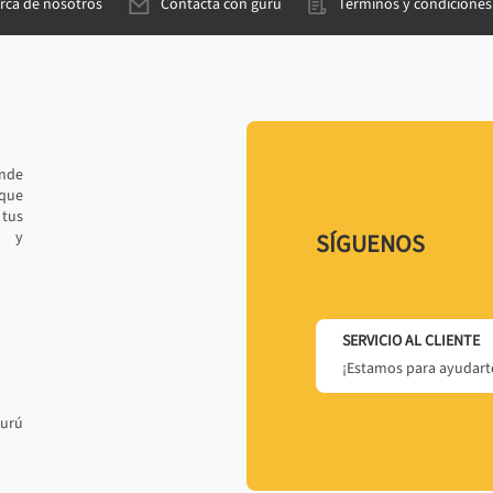
rca de nosotros
Contacta con gurú
Términos y condiciones
ande
 que
tus
r y
SÍGUENOS
SERVICIO AL CLIENTE
¡Estamos para ayudarte
gurú