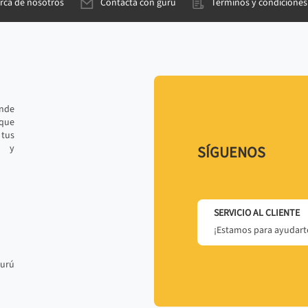
rca de nosotros
Contacta con gurú
Términos y condiciones
ande
 que
tus
r y
SÍGUENOS
SERVICIO AL CLIENTE
¡Estamos para ayudarte
gurú