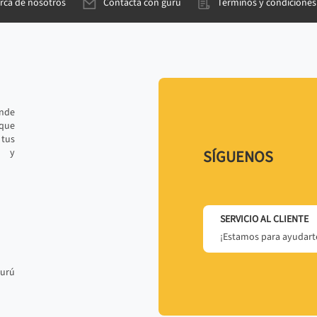
rca de nosotros
Contacta con gurú
Términos y condiciones
ande
 que
tus
r y
SÍGUENOS
SERVICIO AL CLIENTE
¡Estamos para ayudarte
gurú