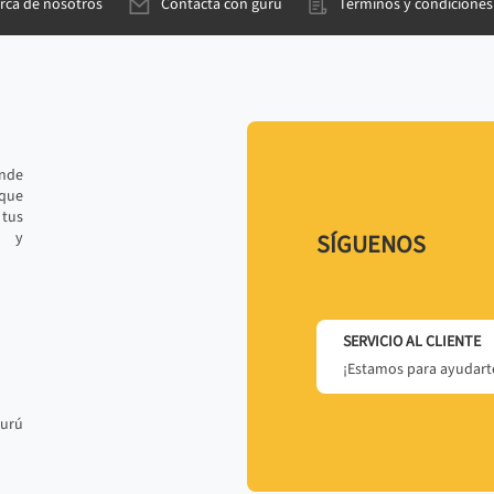
rca de nosotros
Contacta con gurú
Términos y condiciones
ande
 que
tus
r y
SÍGUENOS
SERVICIO AL CLIENTE
¡Estamos para ayudarte
gurú