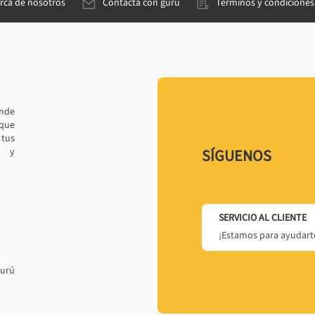
rca de nosotros
Contacta con gurú
Términos y condiciones
ande
 que
tus
r y
SÍGUENOS
SERVICIO AL CLIENTE
¡Estamos para ayudarte
gurú