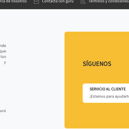
rca de nosotros
Contacta con gurú
Términos y condiciones
ande
 que
tus
r y
SÍGUENOS
SERVICIO AL CLIENTE
¡Estamos para ayudarte
gurú