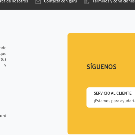
rca de nosotros
Contacta con gurú
Términos y condiciones
ande
 que
tus
r y
SÍGUENOS
SERVICIO AL CLIENTE
¡Estamos para ayudarte
gurú