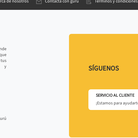
rca de nosotros
Contacta con gurú
Términos y condiciones
ande
 que
tus
r y
SÍGUENOS
SERVICIO AL CLIENTE
¡Estamos para ayudarte
gurú