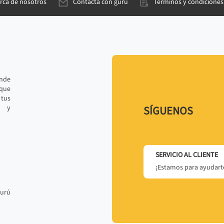
rca de nosotros
Contacta con gurú
Términos y condiciones
ande
 que
tus
r y
SÍGUENOS
SERVICIO AL CLIENTE
¡Estamos para ayudarte
gurú