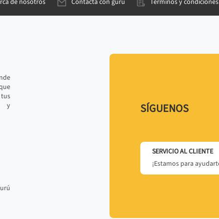
rca de nosotros
Contacta con gurú
Términos y condiciones
ande
 que
tus
r y
SÍGUENOS
SERVICIO AL CLIENTE
¡Estamos para ayudarte
gurú