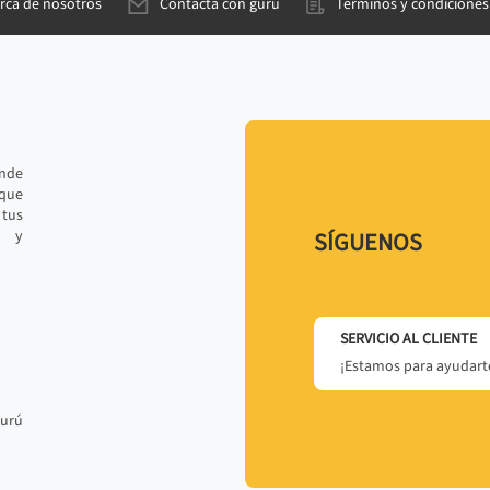
rca de nosotros
Contacta con gurú
Términos y condiciones
ande
 que
tus
r y
SÍGUENOS
SERVICIO AL CLIENTE
¡Estamos para ayudarte
gurú