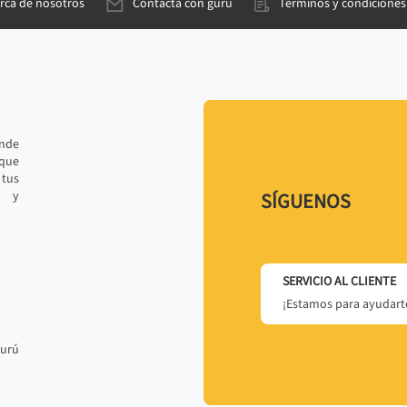
rca de nosotros
Contacta con gurú
Términos y condiciones
ande
 que
tus
r y
SÍGUENOS
SERVICIO AL CLIENTE
¡Estamos para ayudarte
gurú