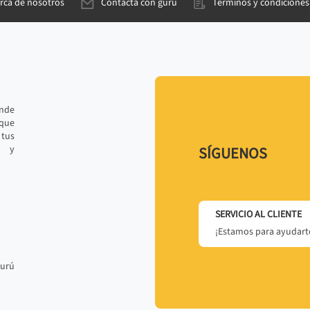
rca de nosotros
Contacta con gurú
Términos y condiciones
ande
 que
tus
r y
SÍGUENOS
SERVICIO AL CLIENTE
¡Estamos para ayudarte
gurú