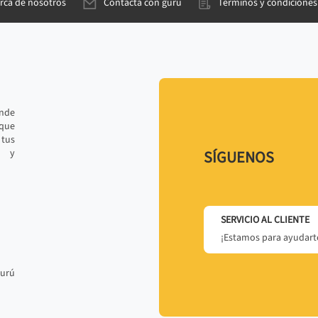
rca de nosotros
Contacta con gurú
Términos y condiciones
ande
 que
tus
r y
SÍGUENOS
SERVICIO AL CLIENTE
¡Estamos para ayudarte
gurú