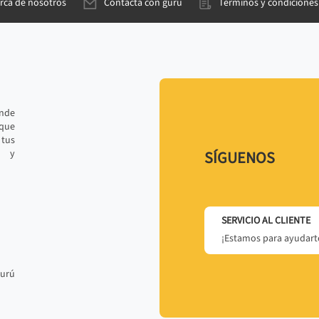
rca de nosotros
Contacta con gurú
Términos y condiciones
ande
 que
tus
r y
SÍGUENOS
SERVICIO AL CLIENTE
¡Estamos para ayudarte
gurú