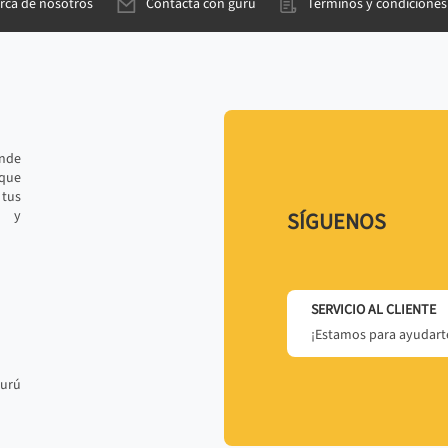
rca de nosotros
Contacta con gurú
Términos y condiciones
ande
 que
tus
r y
SÍGUENOS
SERVICIO AL CLIENTE
¡Estamos para ayudarte
gurú