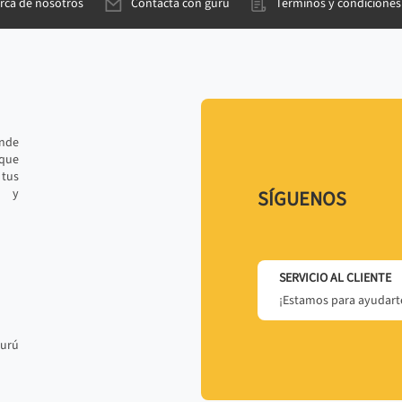
rca de nosotros
Contacta con gurú
Términos y condiciones
ande
 que
tus
r y
SÍGUENOS
SERVICIO AL CLIENTE
¡Estamos para ayudarte
gurú