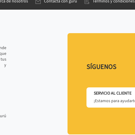
rca de nosotros
Contacta con gurú
Términos y condiciones
ande
 que
tus
r y
SÍGUENOS
SERVICIO AL CLIENTE
¡Estamos para ayudarte
gurú