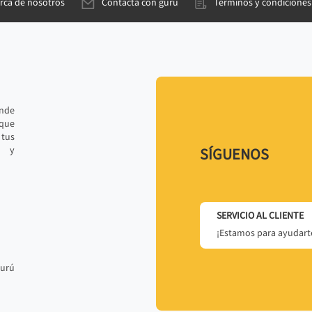
rca de nosotros
Contacta con gurú
Términos y condiciones
ande
 que
tus
r y
SÍGUENOS
SERVICIO AL CLIENTE
¡Estamos para ayudarte
gurú