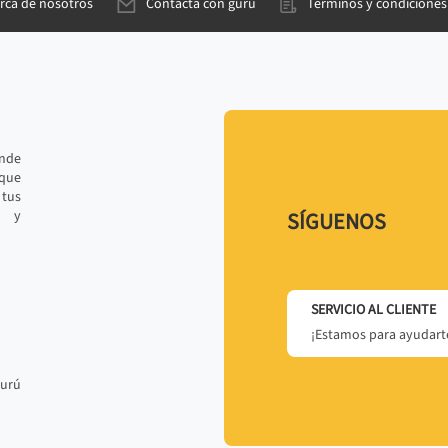
rca de nosotros
Contacta con gurú
Términos y condiciones
ande
 que
tus
r y
SÍGUENOS
SERVICIO AL CLIENTE
¡Estamos para ayudarte
gurú