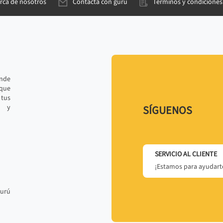
rca de nosotros
Contacta con gurú
Términos y condiciones
ande
 que
tus
r y
SÍGUENOS
SERVICIO AL CLIENTE
¡Estamos para ayudarte
gurú