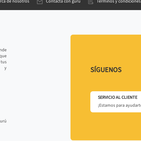
rca de nosotros
Contacta con gurú
Términos y condiciones
ande
 que
tus
r y
SÍGUENOS
SERVICIO AL CLIENTE
¡Estamos para ayudarte
gurú