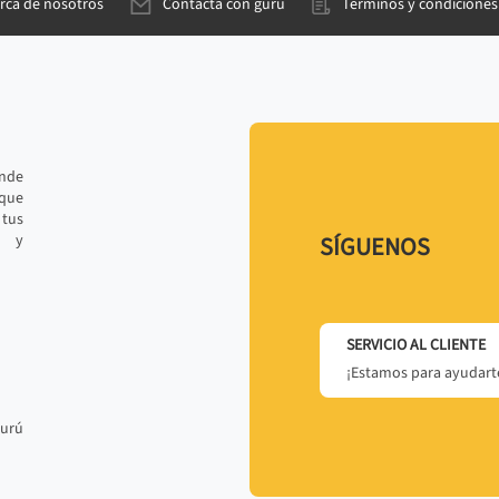
rca de nosotros
Contacta con gurú
Términos y condiciones
ande
 que
tus
r y
SÍGUENOS
SERVICIO AL CLIENTE
¡Estamos para ayudarte
gurú